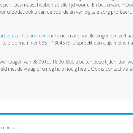
lpen. Daarnaast hebben ze alle tijd voor u. En belt u vaker? Ook
or u, zodat ook u van de voordelen van digitale zorg profiteert.
uisartsen-zuid-kennemerland/
vindt u alle handleidingen om zelf aa
aar telefoonnummer 085 – 1304575. U spreekt dan altijd met iema
werkdagen van 08.00 tot 18.00. Belt u buiten deze tijden, dan w
 met de vraag of u nog hulp nodig heeft. Ook is contact via e
Privacystatement
Disclaimer
n cookies.