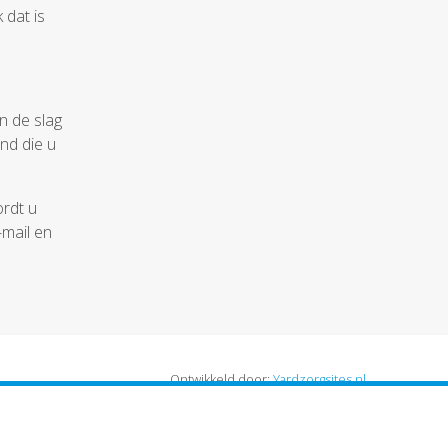
 dat is
n de slag
nd die u
ordt u
-mail en
Ontwikkeld door:
Yardzorgsites.nl